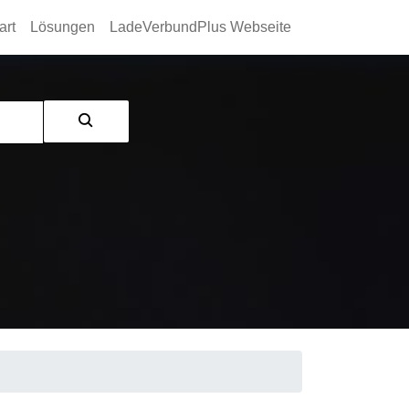
art
Lösungen
LadeVerbundPlus Webseite