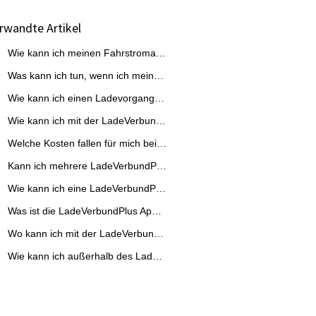
rwandte Artikel
Wie kann ich meinen Fahrstromanbieter in der App ändern?
Was kann ich tun, wenn ich meine Ladekarte verloren habe?
Wie kann ich einen Ladevorgang im LadeVerbundPlus starten?
Wie kann ich mit der LadeVerbundPlus Ladekarte laden?
Welche Kosten fallen für mich bei einem Ladevorgang an?
Kann ich mehrere LadeVerbundPlus Ladekarten bestellen?
Wie kann ich eine LadeVerbundPlus Ladekarte bestellen?
Was ist die LadeVerbundPlus App und wofür brauche ich diese?
Wo kann ich mit der LadeVerbundPlus Ladekarte laden?
Wie kann ich außerhalb des LadeVerbundPlus laden?