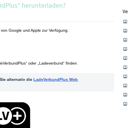
ndPlus" herunterladen?
Ve
s von Google und Apple zur Verfügung:
deVerbundPlus“ oder „Ladeverbund“ finden.
ie alternativ die 
LadeVerbundPlus Web 