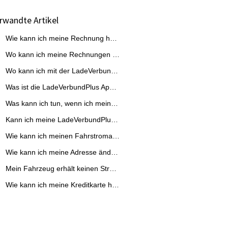
rwandte Artikel
Wie kann ich meine Rechnung herunterladen?
Wo kann ich meine Rechnungen einsehen?
Wo kann ich mit der LadeVerbundPlus Ladekarte laden?
Was ist die LadeVerbundPlus App und wofür brauche ich diese?
Was kann ich tun, wenn ich meine Ladekarte verloren habe?
Kann ich meine LadeVerbundPlus Ladekarte bei einem Anbieterwechsel behalten?
Wie kann ich meinen Fahrstromanbieter in der App ändern?
Wie kann ich meine Adresse ändern?
Mein Fahrzeug erhält keinen Strom von der Ladestation. Was soll ich tun?
Wie kann ich meine Kreditkarte hinterlegen?