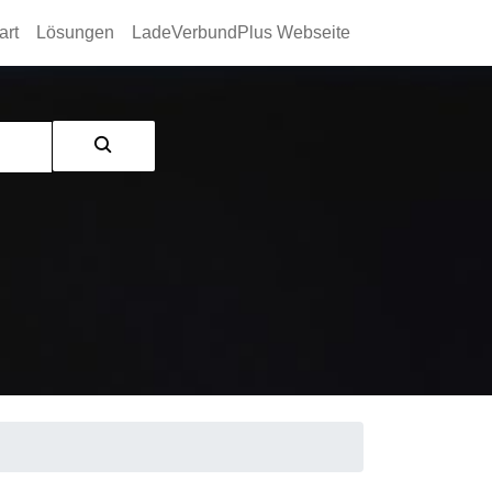
art
Lösungen
LadeVerbundPlus Webseite